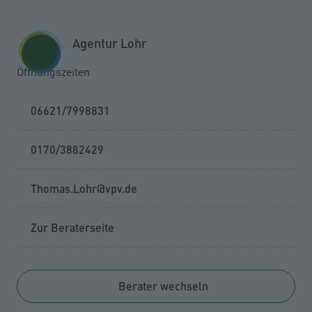
Zum Seiteninhalt springen
GESCHÄFTSKUNDEN
KUNDENPORTAL
Agentur Lohr
MENÜ
Öffnungszeiten
06621/7998831
0170/3882429
Thomas.Lohr@vpv.de
Zur Beraterseite
Berater wechseln