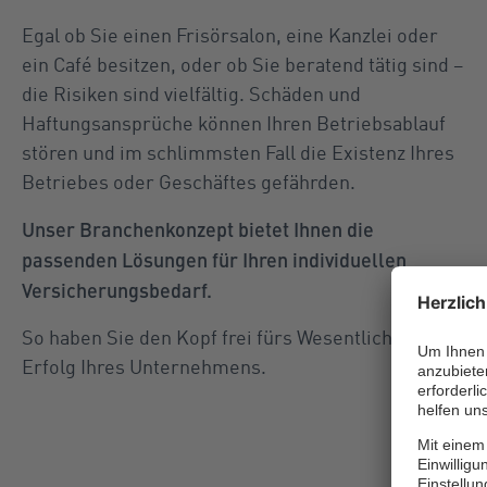
Egal ob Sie einen Frisörsalon, eine Kanzlei oder
ein Café besitzen, oder ob Sie beratend tätig sind –
die Risiken sind vielfältig. Schäden und
Haftungsansprüche können Ihren Betriebsablauf
stören und im schlimmsten Fall die Existenz Ihres
Betriebes oder Geschäftes gefährden.
Unser Branchenkonzept bietet Ihnen die
passenden Lösungen für Ihren individuellen
Versicherungsbedarf.
So haben Sie den Kopf frei fürs Wesentliche: den
Erfolg Ihres Unternehmens.