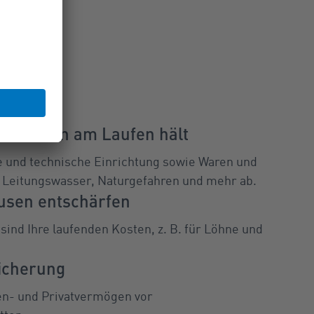
ernehmen am Laufen hält
e und technische Einrichtung sowie Waren und
, Leitungswasser, Naturgefahren und mehr ab.
usen entschärfen
ind Ihre laufenden Kosten, z. B. für Löhne und
sicherung
en- und Privatvermögen vor