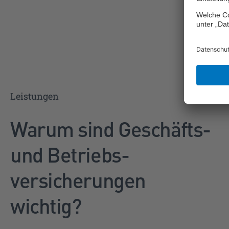
Leistungen
Warum sind Geschäfts-
und Betriebs­
versicherungen
wichtig?