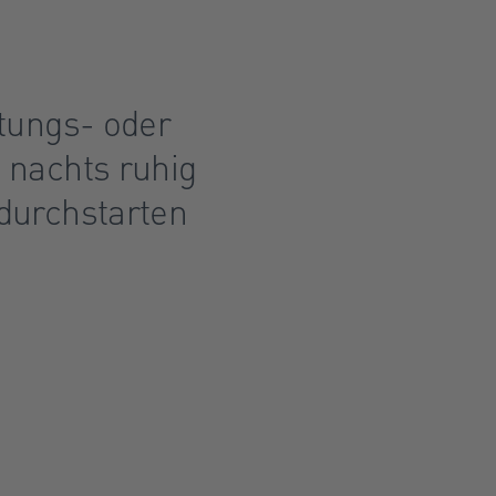
stungs- oder
 nachts ruhig
 durchstarten