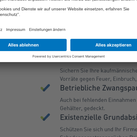
Schützen, was Ihr Unt
Sichern Sie Ihre kaufmännisch
Vorräte gegen Feuer, Einbruch
Betriebliche Zwangspa
Auch bei fehlenden Einnahmen s
Gehälter, gedeckt.
Existenzielle Grundab
Schützen Sie sich und Ihr Firm