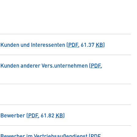
 Kunden und Interessenten (
PDF
, 61.37
KB
)
r Kunden anderer Vers.unternehmen (
PDF
,
 Bewerber (
PDF
, 61.82
KB
)
 Bewerber im Vertriebsaußendienst (
PDF
,