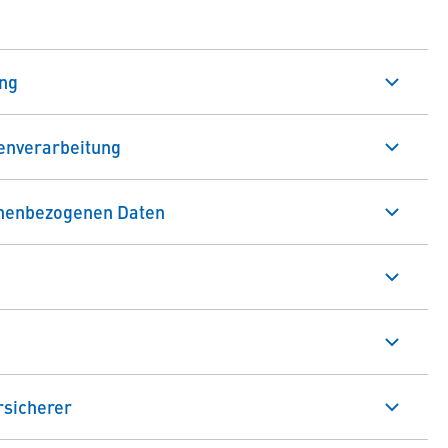
ung
enverarbeitung
onenbezogenen Daten
rsicherer