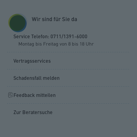
Zum Seiteninhalt springen
GESCHÄFTSKUNDEN
KUNDENPORTAL
Wir sind für Sie da
MENÜ
Service Telefon: 0711/1391-6000
Montag bis Freitag von 8 bis 18 Uhr
Schaden melden
Sturm oder Naturgefahren
Vertragsservices
Schadensfall melden
Feedback mitteilen
Zur Beratersuche