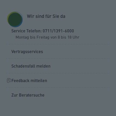
Zum Seiteninhalt springen
GESCHÄFTSKUNDEN
KUNDENPORTAL
Wir sind für Sie da
MENÜ
Service Telefon: 0711/1391-6000
Montag bis Freitag von 8 bis 18 Uhr
Vertragsservices
Namensänderung mitteilen
Vertragsservices
Schadensfall melden
Feedback mitteilen
Zur Beratersuche