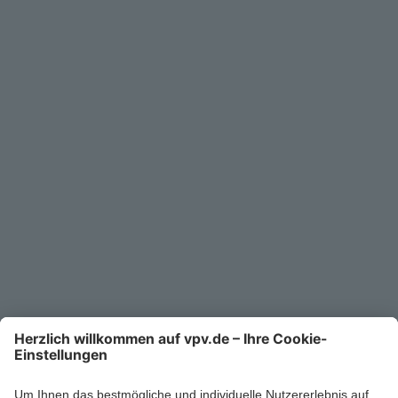
Geschäftskunden
Service
Unternehmen
Kontakt
Service-Telefon
0711/1391-6000
Mo-Fr 8-18 Uhr
Kontaktformular
Ihr persönlicher Berater vor Ort