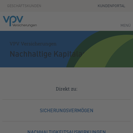
Zum Seiteninhalt springen
GESCHÄFTSKUNDEN
KUNDENPORTAL
MENÜ
VPV Versicherungen
Nachhaltige Kapitalanlage
Direkt zu:
SICHERUNGSVERMÖGEN
NACHHALTIGKEITSAUSWIRKUNGEN