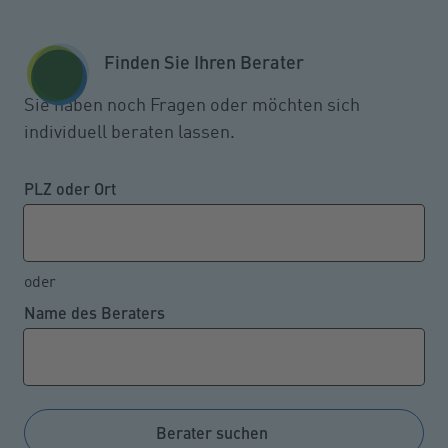
Zum Seiteninhalt springen
GESCHÄFTSKUNDEN
KUNDENPORTAL
Finden Sie Ihren Berater
MENÜ
Sie haben noch Fragen oder möchten sich
individuell beraten lassen.
PLZ oder Ort
oder
Name des Beraters
Berater suchen