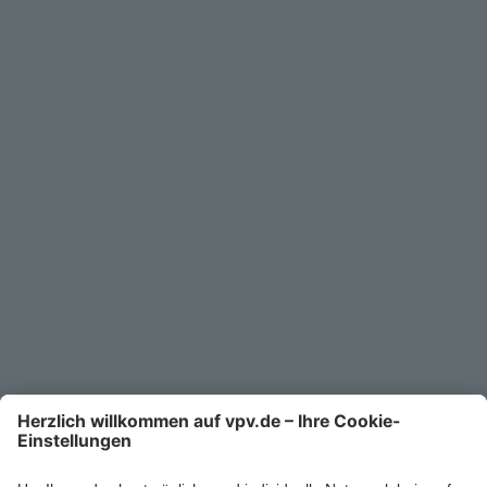
Geschäftskunden
Service
Unternehmen
Kontakt
Service-Telefon
0711/1391-6000
Mo-Fr 8-18 Uhr
Kontaktformular
Ihr persönlicher Berater vor Ort