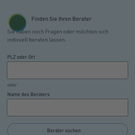
Zum Seiteninhalt springen
GESCHÄFTSKUNDEN
KUNDENPORTAL
Finden Sie Ihren Berater
MENÜ
Sie haben noch Fragen oder möchten sich
indivuell beraten lassen.
VPV gibt Rat
PLZ oder Ort
oder
Name des Beraters
Unsere Ratgeber im Überblick
Berater suchen