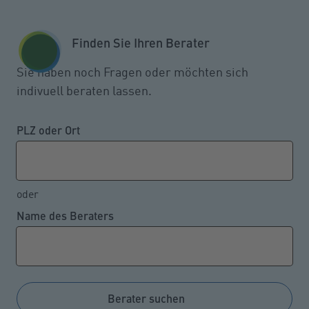
Zum Seiteninhalt springen
GESCHÄFTSKUNDEN
KUNDENPORTAL
Finden Sie Ihren Berater
MENÜ
Sie haben noch Fragen oder möchten sich
indivuell beraten lassen.
Vorsorge 50-Plus
PLZ oder Ort
Direkt zu:
oder
Name des Beraters
INFORMATIONEN
FAQ
Berater suchen