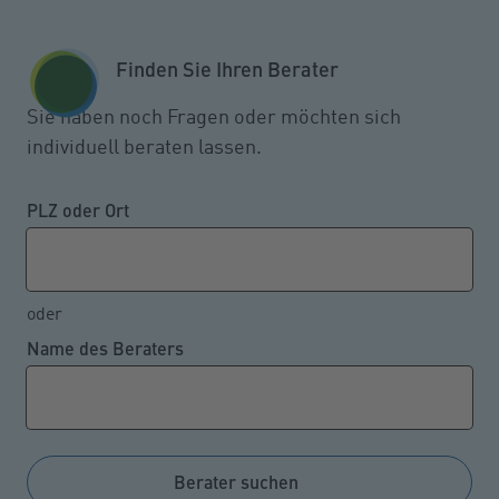
Zum Seiteninhalt springen
GESCHÄFTSKUNDEN
KUNDENPORTAL
Finden Sie Ihren Berater
MENÜ
Sie haben noch Fragen oder möchten sich
individuell beraten lassen.
PLZ oder Ort
oder
Name des Beraters
Berater suchen