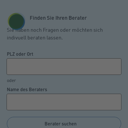
Zum Seiteninhalt springen
GESCHÄFTSKUNDEN
KUNDENPORTAL
Finden Sie Ihren Berater
MENÜ
Sie haben noch Fragen oder möchten sich
indivuell beraten lassen.
Schutz vor Naturgefahren
PLZ oder Ort
Direkt zu:
oder
Name des Beraters
INFORMATIONEN
HÄUFIGE FRAGEN
Berater suchen