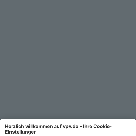
Geschäftskunden
Service
Unternehmen
Kontakt
Service-Telefon
0711/1391-6000
Mo-Fr 8-18 Uhr
Kontaktformular