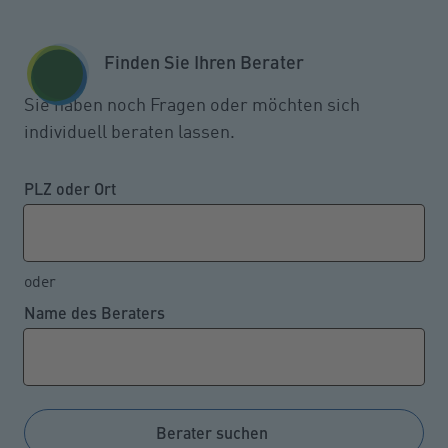
Zum Seiteninhalt springen
GESCHÄFTSKUNDEN
KUNDENPORTAL
Finden Sie Ihren Berater
MENÜ
Sie haben noch Fragen oder möchten sich
individuell beraten lassen.
PLZ oder Ort
oder
Name des Beraters
Berater suchen