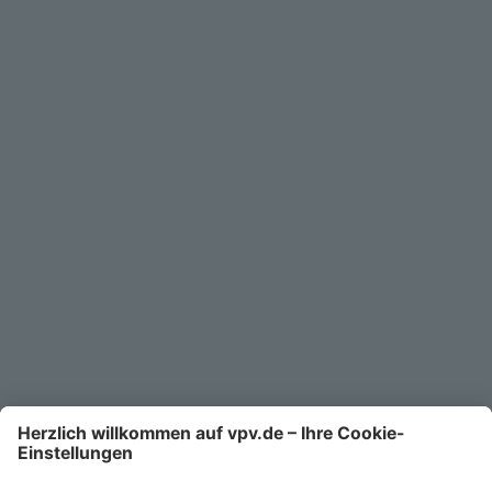
FAQ
Häufig gestellte Fragen
Wann ist ein Fonds nachhaltig?
Warum sollte ich nachhaltig investieren?
Was sind Nachhaltigkeitsfonds?