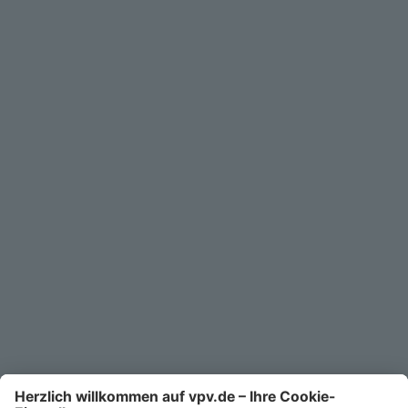
Geschäftskunden
Service
Unternehmen
Kontakt
Service-Telefon
0711/1391-6000
Mo-Fr 8-18 Uhr
Kontaktformular