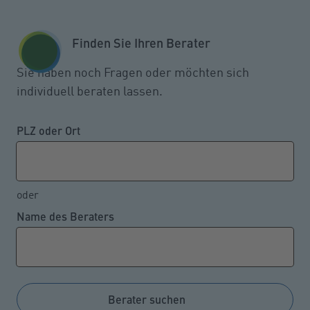
Zum Seiteninhalt springen
GESCHÄFTSKUNDEN
KUNDENPORTAL
Finden Sie Ihren Berater
MENÜ
Sie haben noch Fragen oder möchten sich
individuell beraten lassen.
PLZ oder Ort
oder
Name des Beraters
Berater suchen