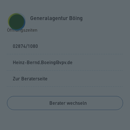
Zum Seiteninhalt springen
GESCHÄFTSKUNDEN
KUNDENPORTAL
Generalagentur Böing
MENÜ
Öffnungszeiten
02874/1080
Heinz-Bernd.Boeing@vpv.de
Zur Beraterseite
Berater wechseln