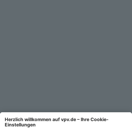
Geschäftskunden
Service
Unternehmen
Kontakt
Service-Telefon
0711/1391-6000
Mo-Fr 8-18 Uhr
Kontaktformular