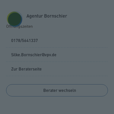
Zum Seiteninhalt springen
GESCHÄFTSKUNDEN
KUNDENPORTAL
Agentur Bornschier
MENÜ
Öffnungszeiten
0178/5641337
Silke.Bornschier@vpv.de
Zur Beraterseite
Berater wechseln