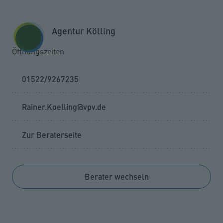
Zum Seiteninhalt springen
GESCHÄFTSKUNDEN
KUNDENPORTAL
Agentur Kölling
MENÜ
Öffnungszeiten
01522/9267235
Rainer.Koelling@vpv.de
Zur Beraterseite
Berater wechseln