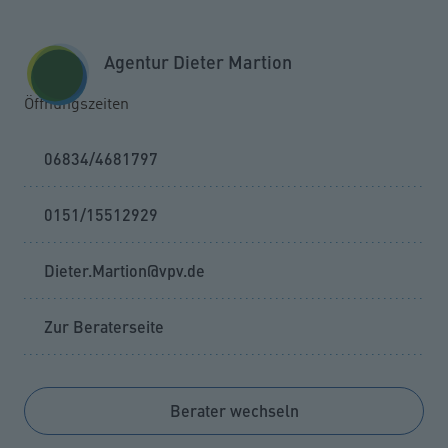
Zum Seiteninhalt springen
GESCHÄFTSKUNDEN
KUNDENPORTAL
Agentur Dieter Martion
MENÜ
Öffnungszeiten
06834/4681797
0151/15512929
Dieter.Martion@vpv.de
Zur Beraterseite
Berater wechseln