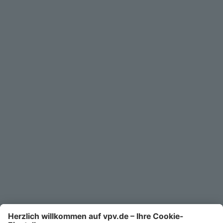
Privatkunden
Geschäftskunden
Service
Unternehmen
Kontakt
Service-Telefon
0711/1391-6000
Mo-Fr 8-18 Uhr