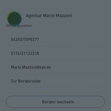
Zum Seiteninhalt springen
GESCHÄFTSKUNDEN
KUNDENPORTAL
Agentur Mario Mazzoni
MENÜ
Öffnungszeiten
04203/7095277
0176/21122218
Mario.Mazzoni@vpv.de
Zur Beraterseite
Berater wechseln