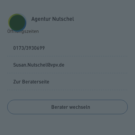
Zum Seiteninhalt springen
GESCHÄFTSKUNDEN
KUNDENPORTAL
Agentur Nutschel
MENÜ
Öffnungszeiten
0173/3930699
Susan.Nutschel@vpv.de
Zur Beraterseite
Berater wechseln