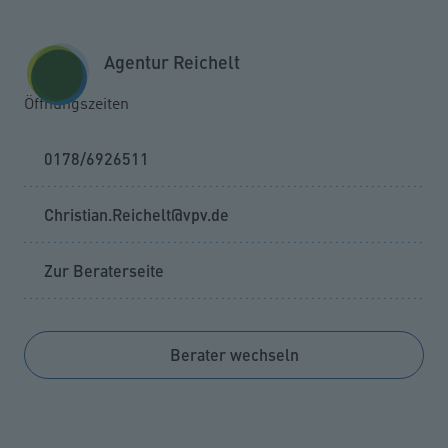
Zum Seiteninhalt springen
GESCHÄFTSKUNDEN
KUNDENPORTAL
Agentur Reichelt
MENÜ
Öffnungszeiten
0178/6926511
Christian.Reichelt@vpv.de
Zur Beraterseite
Berater wechseln