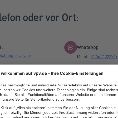
lefon oder vor Ort:
il
WhatsApp
.Schleppe@vpv.de
Mobil:
0176/21322769
Bitte beachten Sie da
WhatsApp-Hinweise
fon / Fax
n:
06302/9899030
x:
06302/8179820
0176/21322769