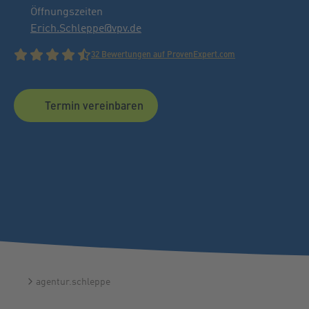
Öffnungszeiten
Erich.Schleppe@vpv.de
32 Bewertungen auf ProvenExpert.com
Termin vereinbaren
agentur.schleppe
Startseite