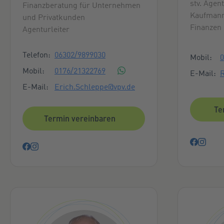
stv. Agent
Finanzberatung für Unternehmen
Kaufmann
und Privatkunden
Finanzen
Agenturleiter
Kontaktmöglichkeiten
Konta
Telefon:
06302/9899030
Mobil:
0
Mobil:
0176/21322769
E-Mail:
R
E-Mail:
Erich.Schleppe@vpv.de
Te
Termin vereinbaren