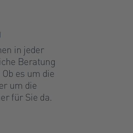
g
nen in jeder
liche Beratung
 Ob es um die
er um die
r für Sie da.