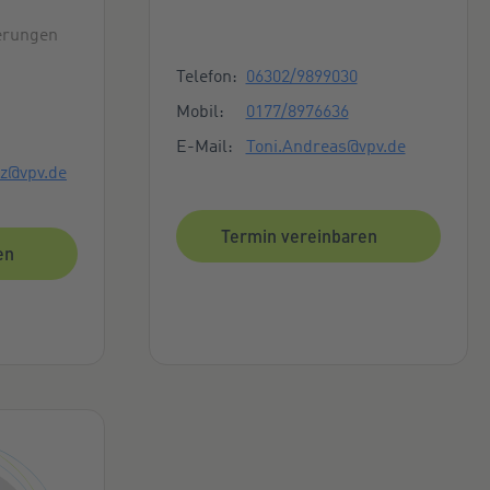
)
ierungen
Kontaktmöglichkeiten
Telefon:
06302/9899030
keiten
Mobil:
0177/8976636
E-Mail:
Toni.Andreas@vpv.de
z@vpv.de
Termin vereinbaren
en