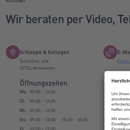
Kontakt
Wir beraten per Video, Te
Schleppe & Kollegen
E-Ma
Schloßstr. 41b
Erich
67722 Winnweiler
Öffnungszeiten
Tele
Mo.
09:00 - 12:00
Telefo
Di.
09:00 - 12:00
Telefa
Mi.
09:00 - 12:00
Mobil:
Do.
09:00 - 12:00
15:00 - 18:00
Fr.
09:00 - 12:00