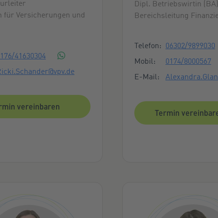
urleiter
Dipl. Betriebswirtin (BA
 für Versicherungen und
Bereichsleitung Finanz
Kontaktmöglich
Telefon:
06302/9899030
ktmöglichkeiten
176/41630304
Mobil:
0174/8000567
icki.Schander@vpv.de
E-Mail:
Alexandra.Glan
rmin vereinbaren
Termin vereinbar