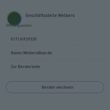
Zum Seiteninhalt springen
GESCHÄFTSKUNDEN
KUNDENPORTAL
Geschäftsstelle Welbers
MENÜ
Öffnungszeiten
0171/6939330
Rainer.Welbers@vpv.de
Zur Beraterseite
Berater wechseln