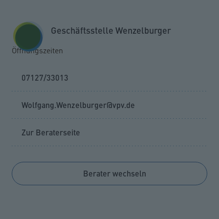
Zum Seiteninhalt springen
GESCHÄFTSKUNDEN
KUNDENPORTAL
Geschäftsstelle Wenzelburger
MENÜ
Öffnungszeiten
07127/33013
Wolfgang.Wenzelburger@vpv.de
Zur Beraterseite
Berater wechseln