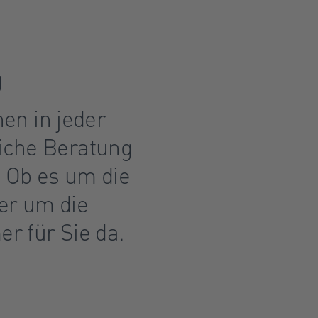
g
nen in jeder
liche Beratung
 Ob es um die
er um die
r für Sie da.