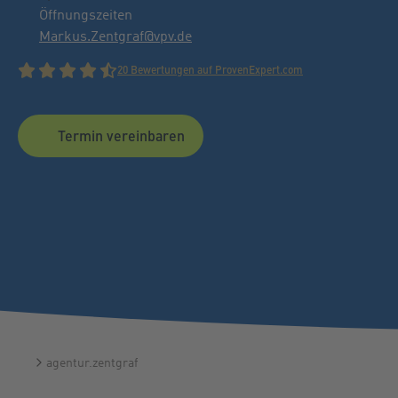
Öffnungszeiten
Markus.Zentgraf@vpv.de
20 Bewertungen auf ProvenExpert.com
Termin vereinbaren
agentur.zentgraf
Startseite