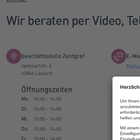
Kontakt
Wir beraten per Video, Te
Geschäftsstelle Zentgraf
E-Ma
Spessartstr. 6
Marku
63846 Laufach
Öffnungszeiten
Tele
Mo.
10:00 - 14:00
Telefo
Di.
10:00 - 14:00
Telefa
Mi.
10:00 - 14:00
Mobil:
Do.
10:00 - 14:00
Fr.
10:00 - 14:00