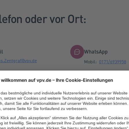
lefon oder vor Ort:
il
WhatsApp
s.Zentgraf@vpv.de
Mobil:
0171/6939958
Bitte beachten Sie da
WhatsApp-Hinweise
fon / Fax
n:
06093/9966688
x:
06093/9966689
0171/6939958