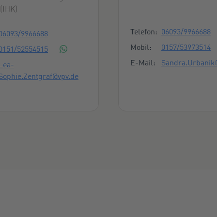
(IHK)
Kontaktmöglichk
ktmöglichkeiten
Telefon:
06093/9966688
06093/9966688
Mobil:
0157/53973514
0151/52554515
E-Mail:
Sandra.Urbanik
Lea-
Sophie.Zentgraf@vpv.de