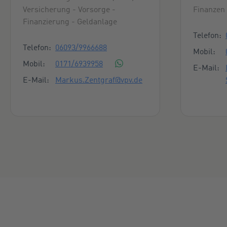
Versicherung - Vorsorge -
Finanzen 
Finanzierung - Geldanlage
Konta
Telefon:
Kontaktmöglichkeiten
Telefon:
06093/9966688
Mobil:
Mobil:
0171/6939958
E-Mail:
E-Mail:
Markus.Zentgraf@vpv.de