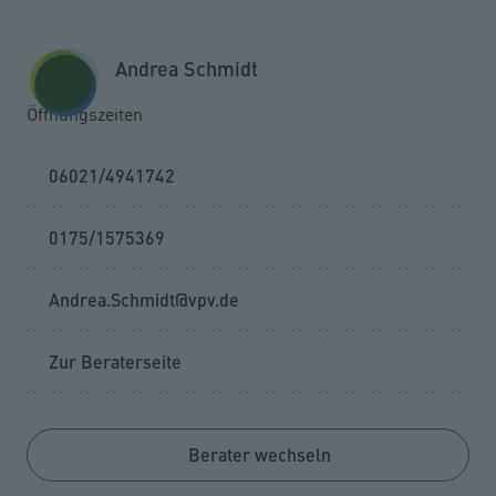
Zum Seiteninhalt springen
GESCHÄFTSKUNDEN
KUNDENPORTAL
Andrea Schmidt
MENÜ
Öffnungszeiten
06021/4941742
0175/1575369
Andrea.Schmidt@vpv.de
Zur Beraterseite
Berater wechseln