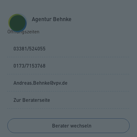
Zum Seiteninhalt springen
GESCHÄFTSKUNDEN
KUNDENPORTAL
Agentur Behnke
MENÜ
Öffnungszeiten
03381/524055
0173/7153768
Andreas.Behnke@vpv.de
Zur Beraterseite
Berater wechseln