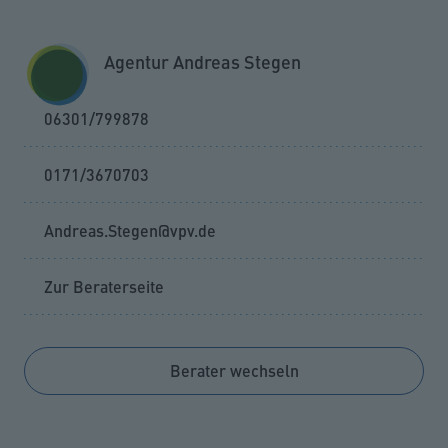
Zum Seiteninhalt springen
GESCHÄFTSKUNDEN
KUNDENPORTAL
Agentur Andreas Stegen
MENÜ
06301/799878
0171/3670703
Andreas.Stegen@vpv.de
Zur Beraterseite
Berater wechseln