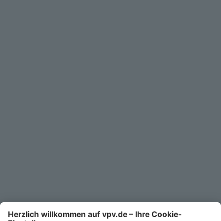
Privatkunden
Geschäftskunden
Service
Unternehmen
Kontakt
Service-Telefon
0711/1391-6000
Mo-Fr 8-18 Uhr