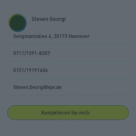
Zum Seiteninhalt springen
GESCHÄFTSKUNDEN
KUNDENPORTAL
Steven Georgi
MENÜ
Seligmannallee 4, 30173 Hannover
0711/1391-8307
0151/19191606
Steven.Georgi@vpv.de
Kontaktieren Sie mich