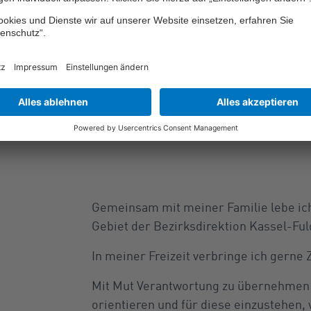
Gebiet Kassel
Gemeinsam mit meiner Familie lebe ich
Gebiet der Bezirksdirektion Kassel-Ful
In meiner Freizeit verbringe ich gerne 
Mit Mut Verantwortung zu übernehmen 
orientieren und für diese einzustehen, 