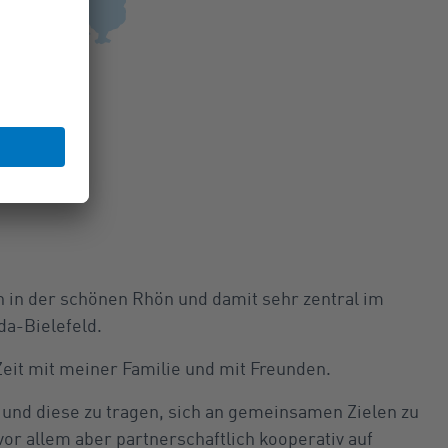
 in der schönen Rhön und damit sehr zentral im
da-Bielefeld.
Zeit mit meiner Familie und mit Freunden.
und diese zu tragen, sich an gemeinsamen Zielen zu
vor allem aber partnerschaftlich kooperativ auf