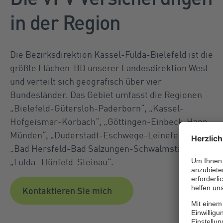
in der Region
Die Bezirksdirektion Kassel-Fulda-Bielefeld ist die
größte Flächen-BD unserer Landesdirektion West
und verteilt sich geografisch über vier
Bundesländer. Das Gebiet umfasst die Regionen
„Bielefeld-Gütersloh-Paderborn“, „Kassel-
Hofgeismar-Korbach“, „Göttingen-Einbeck-Hann.
Münden“, „Duderstadt-Eschwege-Leinefelde“,
„Bad Hersfeld-Bad Salzungen-Schwalmstadt“ und
„Fulda- Hünfeld-Steinau“.
Kontaktieren Sie mich