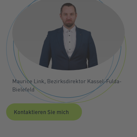
Maurice Link, Bezirksdirektor Kassel-Fulda-
Bielefeld
Kontaktieren Sie mich