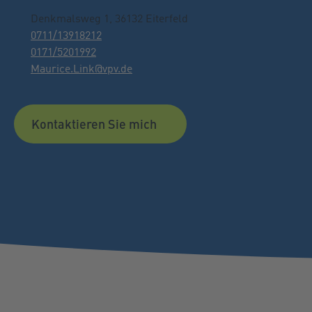
Denkmalsweg 1, 36132 Eiterfeld
0711/13918212
0171/5201992
Maurice.Link@vpv.de
Kontaktieren Sie mich