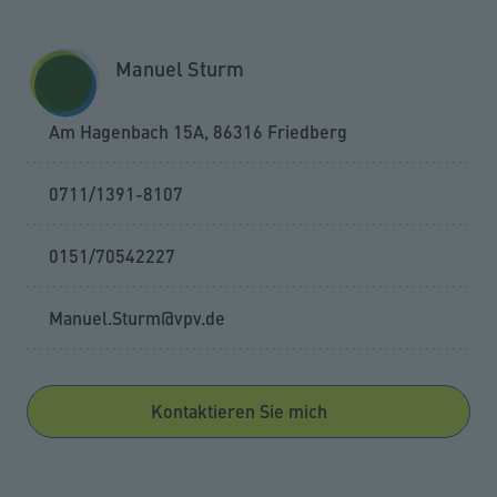
Zum Seiteninhalt springen
GESCHÄFTSKUNDEN
KUNDENPORTAL
Manuel Sturm
MENÜ
Am Hagenbach 15A, 86316 Friedberg
0711/1391-8107
0151/70542227
Manuel.Sturm@vpv.de
Kontaktieren Sie mich