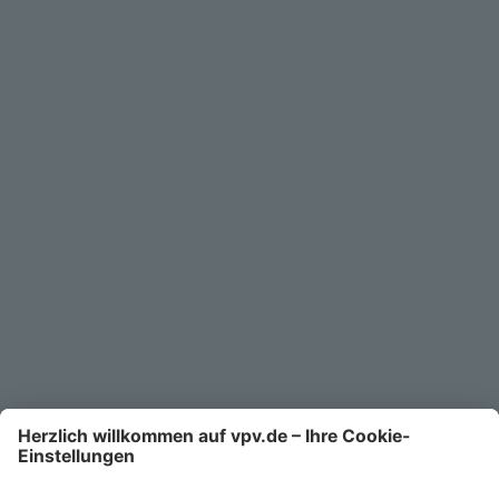
Geschäftskunden
Service
Unternehmen
Kontakt
Service-Telefon
0711/1391-6000
Mo-Fr 8-18 Uhr
Kontaktformular
Ihr persönlicher Berater vor Ort