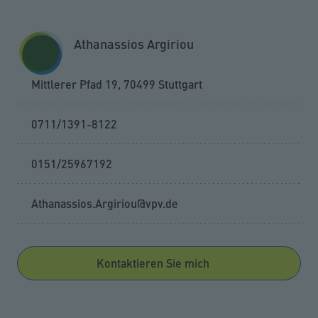
Zum Seiteninhalt springen
GESCHÄFTSKUNDEN
KUNDENPORTAL
Athanassios Argiriou
MENÜ
Mittlerer Pfad 19, 70499 Stuttgart
0711/1391-8122
0151/25967192
Athanassios.Argiriou@vpv.de
Kontaktieren Sie mich