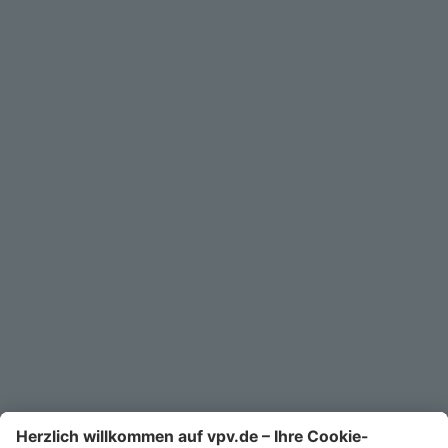
Privatkunden
Geschäftskunden
Service
Unternehmen
Kontakt
Service-Telefon
0711/1391-6000
Mo-Fr 8-18 Uhr