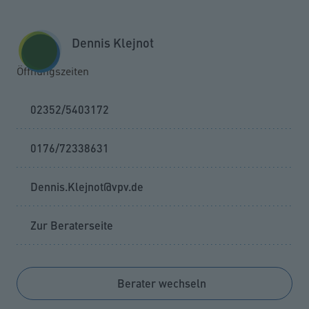
Zum Seiteninhalt springen
GESCHÄFTSKUNDEN
KUNDENPORTAL
Dennis Klejnot
MENÜ
Öffnungszeiten
02352/5403172
0176/72338631
Dennis.Klejnot@vpv.de
Zur Beraterseite
Berater wechseln