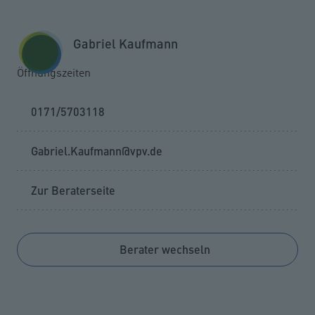
Zum Seiteninhalt springen
GESCHÄFTSKUNDEN
KUNDENPORTAL
Gabriel Kaufmann
MENÜ
Öffnungszeiten
0171/5703118
Gabriel.Kaufmann@vpv.de
Zur Beraterseite
Berater wechseln