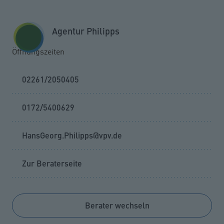
Zum Seiteninhalt springen
GESCHÄFTSKUNDEN
KUNDENPORTAL
Agentur Philipps
MENÜ
Öffnungszeiten
02261/2050405
0172/5400629
HansGeorg.Philipps@vpv.de
Zur Beraterseite
Berater wechseln