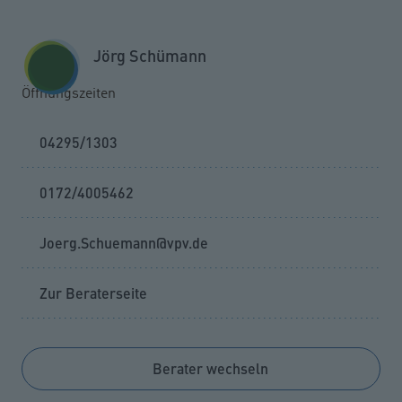
Zum Seiteninhalt springen
GESCHÄFTSKUNDEN
KUNDENPORTAL
Jörg Schümann
MENÜ
Öffnungszeiten
04295/1303
0172/4005462
Joerg.Schuemann@vpv.de
Zur Beraterseite
Berater wechseln