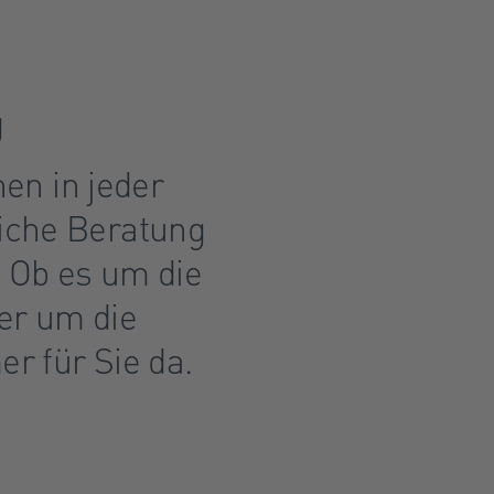
g
nen in jeder
liche Beratung
 Ob es um die
er um die
r für Sie da.