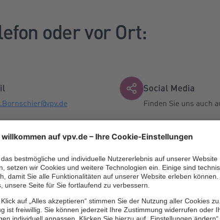
lefon oder vor Ort:
il
Social Media
.Bornschier@vpv.de
Finden Sie uns auch a
Facebook
0177/2671007