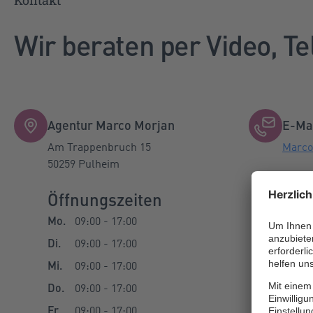
Kontakt
Wir beraten per Video, Te
Agentur Marco Morjan
E-Ma
Am Trappenbruch 15
Marco
50259 Pulheim
Öffnungszeiten
Mobil:
Mo.
09:00 - 17:00
Di.
09:00 - 17:00
Mi.
09:00 - 17:00
Do.
09:00 - 17:00
Fr.
09:00 - 17:00