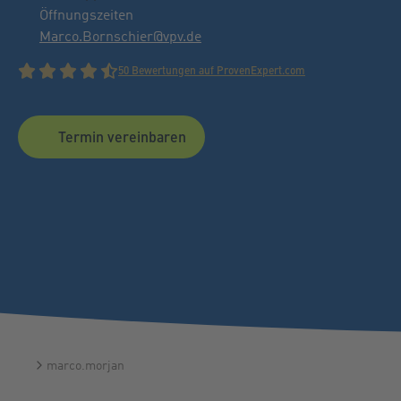
Öffnungszeiten
Marco.Bornschier@vpv.de
50 Bewertungen auf ProvenExpert.com
Termin vereinbaren
marco.morjan
Startseite