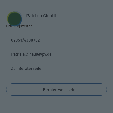
Zum Seiteninhalt springen
GESCHÄFTSKUNDEN
KUNDENPORTAL
Patrizia Cinalli
MENÜ
Öffnungszeiten
02351/4338782
Patrizia.Cinalli@vpv.de
Zur Beraterseite
Berater wechseln