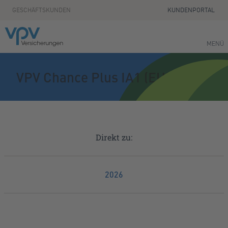
Zum Seiteninhalt springen
GESCHÄFTSKUNDEN
KUNDENPORTAL
MENÜ
VPV Chance Plus IA1 (EUR) Acc
Direkt zu:
2026