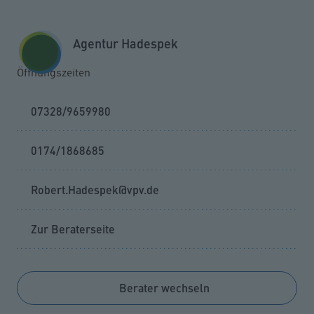
Zum Seiteninhalt springen
GESCHÄFTSKUNDEN
KUNDENPORTAL
Agentur Hadespek
MENÜ
Öffnungszeiten
07328/9659980
0174/1868685
Robert.Hadespek@vpv.de
Zur Beraterseite
Berater wechseln