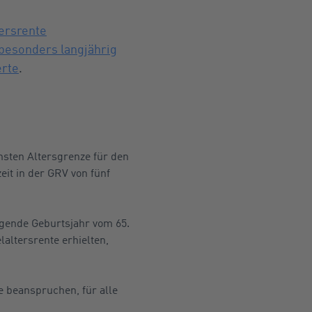
tersrente
 besonders langjährig
erte
.
hsten Altersgrenze für den
it in der GRV von fünf
olgende Geburtsjahr vom 65.
altersrente erhielten,
e beanspruchen, für alle