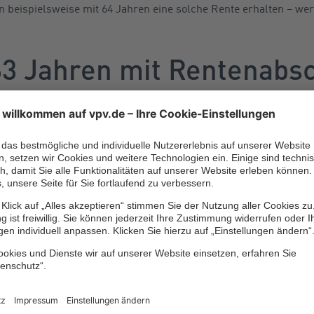
 beispielsweise mit 64 Jahren eine solche Rente erhalten – wer
.
63 Jahren mit Rentenabs
ist der früheste Renteneintritt mit 63 Lebensjahren möglich, 
tsprechende
Altersrente für langjährig Versicherte
erfüllt und Re
ür eine 35-jährige Wartezeit nachweisen. Die Höhe der Rente
sdatum und der Altersgrenze, ab dem einem eine reguläre Alter
 der Altersgrenze für eine reguläre Altersrente (Regelaltersgr
erechnet. Für 1959 Geborene liegt die Altersgrenze für eine reg
 und zwei Monaten. Möchte ein 1959 Geborener mit 63 Jahren ein
r für drei Jahre und zwei Monate – das sind 38 Monate – Renten
zent) in Kauf nehmen.
n zwar mit 63 Jahren in Rente gehen, sofern er die sonstigen Vo
ersicherte erfüllt, muss dann aber mit einem Rentenabschlag von