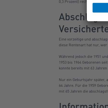
0,3 Prozent) rechnen.
Abschlagsf
Versichert
Eine vorzeitige und abschlags
diese Rentenart hat nur, wer 
Während jedoch die 1951 und 
1953 bis 1964 Geborenen seit 
konnte bereits mit 63 Jahre
Nur ein Geburtsjahr später, a
64 Jahre. Für die 1959 Gebor
mit 65 Jahren die abschlagsf
Informatio