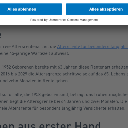
reie Rente für besonders
e
freie Altersrentenart ist die
Altersrente für besonders langjähr
eine 45-jährige Wartezeit aufweist.
1952 Geborenen bereits mit 63 Jahren diese Rentenart erhalten 
2016 bis 2029 die Altersgrenze schrittweise auf das 65. Lebensj
n und zehn Monaten in Rente gehen.
lso für alle, die 1958 geboren sind, beträgt das frühestmögliche 
enen liegt die Altersgrenze bei 64 Jahren und zwei Monaten. Di
reie Altersrente für besonders langjährig Versicherte erhalten.
nen aus erster Hand