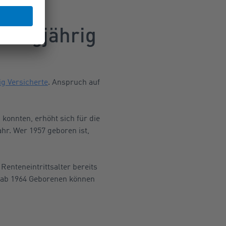
 langjährig
ig Versicherte
. Anspruch auf
konnten, erhöht sich für die
ahr. Wer 1957 geboren ist,
Renteneintrittsalter bereits
e ab 1964 Geborenen können