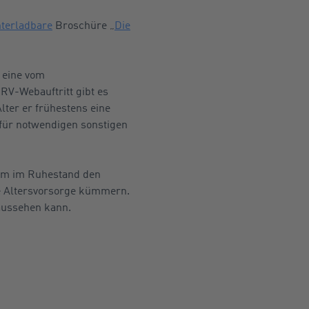
nterladbare
Broschüre „
Die
 eine vom
DRV-Webauftritt gibt es
lter er frühestens eine
afür notwendigen sonstigen
, um im Ruhestand den
de Altersvorsorge kümmern.
aussehen kann.