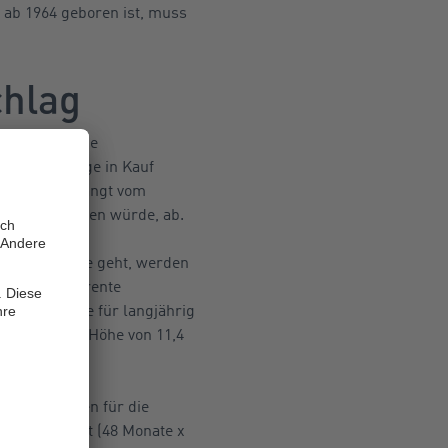
 ab 1964 geboren ist, muss
chlag
sofern man die
ntenabschläge in Kauf
nabschläge hängt vom
srente zustehen würde, ab.
enze) in Rente geht, werden
uläre Altersrente
e Altersrente für langjährig
abschläge in Höhe von 11,4
raussetzungen für die
 14,4 Prozent (48 Monate x