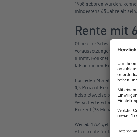
1958 geboren wurden, können
mindestens 65 Jahre alt sein
Rente mit 
Ohne eine Schwerbehinderung 
Voraussetzungen für die en
nimmt. Konkret muss man daf
tatsächlichen Renteneintritt
Für jeden Monat, den man vor
0,3 Prozent Rentenabschlag b
beispielsweise bei 66 Jahren
Versicherte erhalten, muss e
Prozent (38 Monate x 0,3 Pro
Wer ab 1964 geboren ist, kan
Altersrente für langjährig V