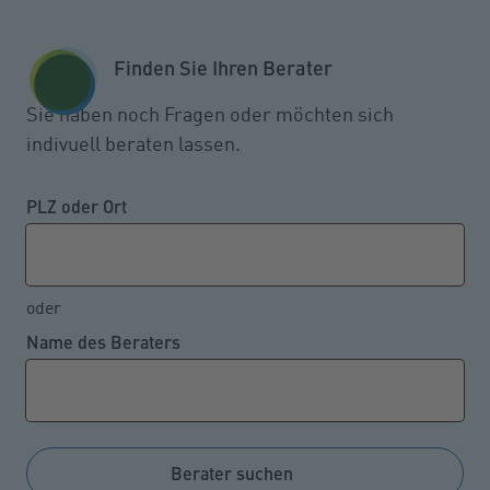
Zum Seiteninhalt springen
GESCHÄFTSKUNDEN
KUNDENPORTAL
Finden Sie Ihren Berater
MENÜ
Sie haben noch Fragen oder möchten sich
indivuell beraten lassen.
Alt- und Neubauten: Das hat der
Markt zu bieten
PLZ oder Ort
oder
13.09.2022
Name des Beraters
Bestandsobjekte dominieren das Angebot in den
meisten Städten Deutschlands. Interessenten
könnten hier aufgrund notwendiger Sanierungen und
hoher Nebenkosten draufzahlen. Einen höheren
Berater suchen
Anteil an neuen Eigenheimen haben Frankfurt,