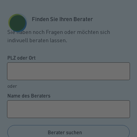
Zum Seiteninhalt springen
GESCHÄFTSKUNDEN
KUNDENPORTAL
Finden Sie Ihren Berater
MENÜ
Sie haben noch Fragen oder möchten sich
indivuell beraten lassen.
Am Heißgetränk verbrüht:
Kunde fordert 33.000 Euro
PLZ oder Ort
Entschädigung
oder
Name des Beraters
02.09.2024
Wer ein Heißgetränk „to go“ erwirbt, ist in der Regel
für die Folgen einer anschließenden Verbrühung
selbst verantwortlich. Das geht aus einem kürzlich
Berater suchen
veröffentlichten Urteil des Landgerichts Oldenburg