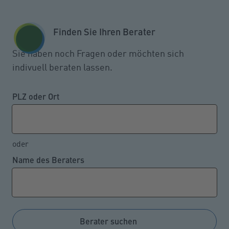
Zum Seiteninhalt springen
GESCHÄFTSKUNDEN
KUNDENPORTAL
Finden Sie Ihren Berater
MENÜ
Sie haben noch Fragen oder möchten sich
indivuell beraten lassen.
Armutsquote erreicht neuen
Höchststand
PLZ oder Ort
oder
10.03.2022
Name des Beraters
Der jüngste veröffentlichte Armutsbericht des
Deutschen Paritätischen Wohlfahrtsverbandes -
Gesamtverband e.V. zeigt auf, dass 2020, also im
ersten Pandemiejahr, die Armutsquote hierzulande
Berater suchen
auf 16,1 Prozent und damit auf einen neuen