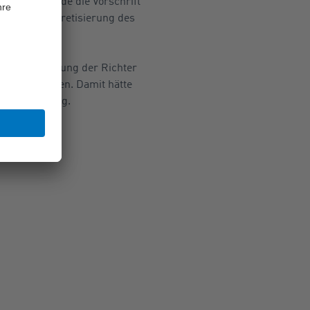
et habe, finde die Vorschrift
lichten-Konkretisierung des
ach Überzeugung der Richter
iko geschaffen. Damit hätte
 rechtskräftig.