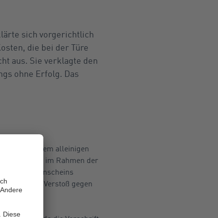
lärte sich vorgerichtlich
osten, die bei der Türe
ht aus. Sie verklagte den
ngs ohne Erfolg. Das
mlich von einem alleinigen
 dieser habe im Rahmen der
des ersten Anscheins
mit für einen Verstoß gegen