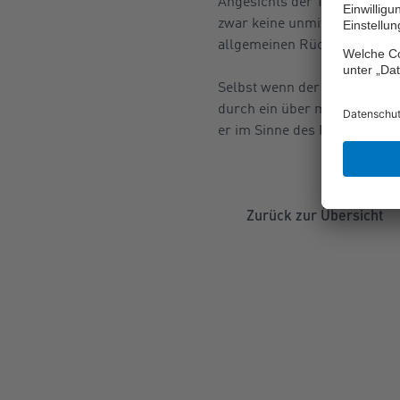
Angesichts der Tatsache, das
zwar keine unmittelbare Anw
allgemeinen Rücksichtnahmeg
Selbst wenn der Ehemann sei
durch ein über mehrere Minu
er im Sinne des Rücksichtnah
Zurück zur Übersicht