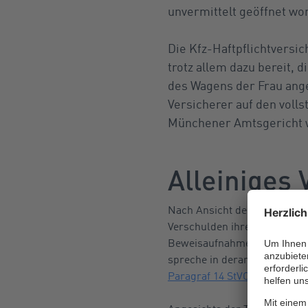
unvermittelt geöffnet wor
Die Kfz-Haftpflichtversic
trotz allem dazu bereit, 
des Wagens der Frau ange
Versicherer auf den volls
Münchener Amtsgericht w
Alleiniges
Nach Ansicht der Richter hat
Verschulden ihres Ehemann
Beweisaufnahme seine Versi
spreche in derartigen Fällen
Paragraf 14 StVO
(Straßenve