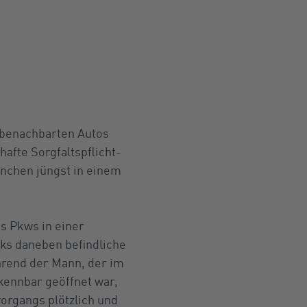
s benachbarten Autos
afte Sorgfaltspflicht-
ünchen jüngst in einem
s Pkws in einer
nks daneben befindliche
ährend der Mann, der im
kennbar geöffnet war,
vorgangs plötzlich und