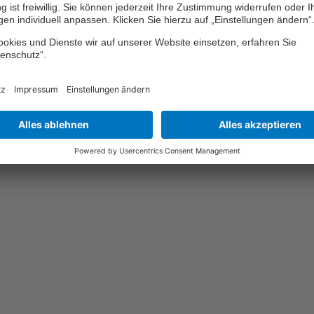
s sich der Vorfall auf einem privaten Supermarktparkplatz ereign
endung. „Die Sorgfaltsnorm ist hier jedoch im Rahmen einer Pf
ebots zu berücksichtigen“, so das Gericht.
ne Version des Unfalls hätte nachweisen können, so hätte er n
ten andauerndes Offenlassen der Fahrertür ein erhebliches Ris
megebots sorgfaltswidrig gehandelt. Das Urteil ist mittlerweile