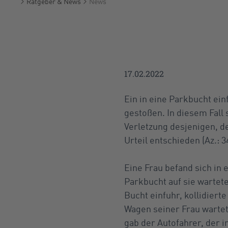
Ratgeber & News
News
Startseite
17.02.2022
Ein in eine Parkbucht ei
gestoßen. In diesem Fall 
Verletzung desjenigen, d
Urteil entschieden (Az.: 3
Eine Frau befand sich in
Parkbucht auf sie wartete
Bucht einfuhr, kollidier
Wagen seiner Frau wartet
gab der Autofahrer, der i