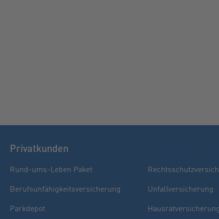
Privatkunden
Rund-ums-Leben Paket
Rechtsschutzversic
Berufsunfähigkeitsversicherung
Unfallversicherung
Parkdepot
Hausratversicherun