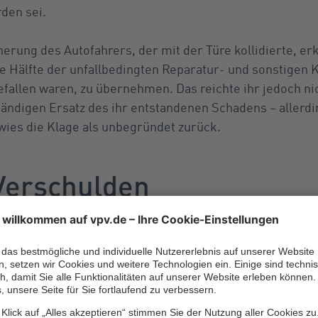
den sei.
herung des Autofahrers, der mit der Türe kollidierte, erk
die Hälfte der unfallbedingten Reparatur- und sonstigen K
fallen waren, zu übernehmen. Das reichte ihr jedoch nic
tändigen Ersatz des ihr entstandenen Schadens – allerdi
ies die Klage als unbegründet zurück.
 Verschulden
te die Frau bereits mehr erhalten, als ihr zustand. Es müsse nä
es am Zustandekommen des Unfalls ausgegangen werden. Denn
on des Unfallgeschehens nicht nachweisen können. Der Beweis 
 aber für eine Sorgfaltspflicht-Verletzung des Türöffners und da
rkehrsordnung).