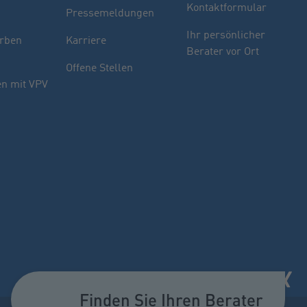
Kontaktformular
Pressemeldungen
Finden Sie Ihren Berater
Ihr persönlicher
rben
Karriere
Berater vor Ort
Sie haben noch Fragen oder möchten sich
Offene Stellen
indivuell beraten lassen.
n mit VPV
PLZ oder Ort
oder
Name des Beraters
Berater suchen
Finden Sie Ihren Berater