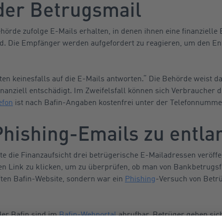
 der Betrugsmail
örde zufolge E-Mails erhalten, in denen ihnen eine finanzielle
wird. Die Empfänger werden aufgefordert zu reagieren, um den 
llten keinesfalls auf die E-Mails antworten.“ Die Behörde weist da
inanziell entschädigt. Im Zweifelsfall können sich Verbraucher d
efon
ist nach Bafin-Angaben kostenfrei unter der Telefonnummer
Phishing-Emails zu entla
e die Finanzaufsicht drei betrügerische E-Mailadressen veröffe
en Link zu klicken, um zu überprüfen, ob man von Bankbetrugsfä
fften Bafin-Website, sondern war ein
Phishing
-Versuch von Betr
er Bafin sind im
Bafin-Webportal
abrufbar. Betrüger geben sich