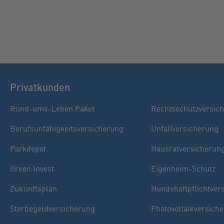
Privatkunden
Rund-ums-Leben Paket
Rechtsschutzversic
Berufsunfähigkeitsversicherung
Unfallversicherung
Parkdepot
Hausratversicherun
Green Invest
Eigenheim-Schutz
Zukunftsplan
Hundehaftpflichtver
Sterbegeldversicherung
Photovoltaikversich