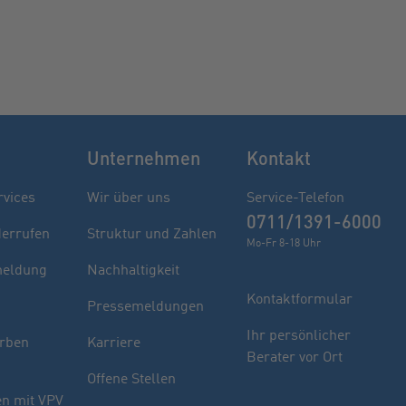
Unternehmen
Kontakt
rvices
Wir über uns
Service-Telefon
0711/1391-6000
derrufen
Struktur und Zahlen
Mo-Fr 8-18 Uhr
eldung
Nachhaltigkeit
Kontaktformular
Pressemeldungen
Finden Sie Ihren Berater
Ihr persönlicher
rben
Karriere
Berater vor Ort
Sie haben noch Fragen oder möchten sich
Offene Stellen
indivuell beraten lassen.
n mit VPV