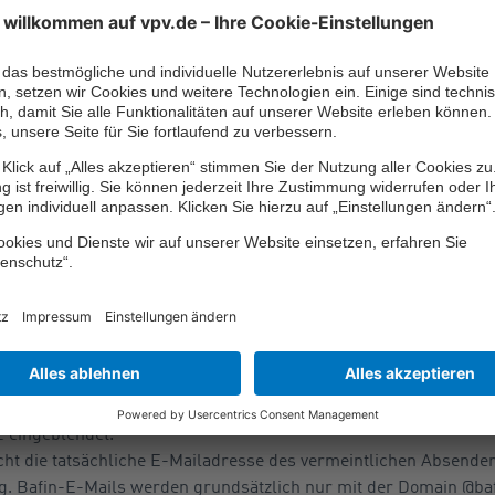
ondern zum Beispiel auch als Beschäftigte anderer Behörden und
eutschen Rentenversicherung
(DRV) oder sogar der Polizei.
t in der Informationstechnik
(BSI) verdeutlicht in seinem Webauf
-Mails) oder auch Phishing-Webseiten erkennt. Laut BSI muss
Mail um eine Phishing-Mail handelt, wenn sie mindestens eines 
Empfänger zum umgehenden Handeln auf, wie zum Beispiel „Wenn
, dann …“
ungen, wie zum Beispiel „Ohne Aktualisierung Ihrer Angaben, wi
 Daten wie die PIN für den Online-Bankzugang oder eine Kredi
s auf Websites oder Formulare, die nicht dem vermeintlichen Ab
it dem Mauszeiger über den Link fährt, ohne diesen anzuklicke
e eingeblendet.
cht die tatsächliche E-Mailadresse des vermeintlichen Absender
. Bafin-E-Mails werden grundsätzlich nur mit der Domain @baf