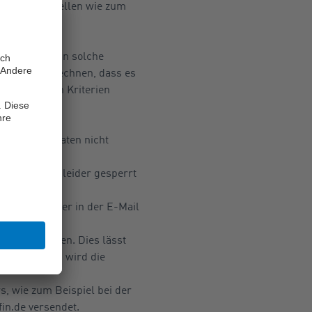
 seriöser Stellen wie zum
tritt, wie man solche
 man damit rechnen, dass es
der folgenden Kriterien
 Sie Ihre Daten nicht
rd ihr Konto leider gesperrt
tkartennummer in der E-Mail
sender gehören. Dies lässt
n, denn dann wird die
s, wie zum Beispiel bei der
in.de versendet.