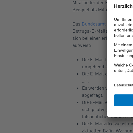
Mitarbeiter der Bafin aus, s
Beispiel als Mitarbeiter der
D
Das
Bundesamt für Sicherhei
Betrugs-E-Mails (Phishing-E
sich bei einer erhaltenen E-
aufweist:
Die E-Mail fordert den 
umgehend aktualisieren
Die E-Mail enthält Droh
…".
Es werden vertraulichen
abgefragt.
Die E-Mail enthält Link
sich prüfen, wenn man m
tatsächliche Linkadress
Die E-Mailadresse ist ni
aktuellen Bafin-Warnung