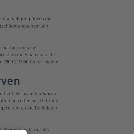
 Entschädigung durch die
Entschädigungsanspruch
rauf hin, dass sie
irekt an die Finanzaufsicht
 0800 2100500 zu erreichen.
rven
ntlicht. Verbraucher waren
llen betroffen sei. Der Link
ügern, um an die Bankdaten
 übrigens nicht nur als