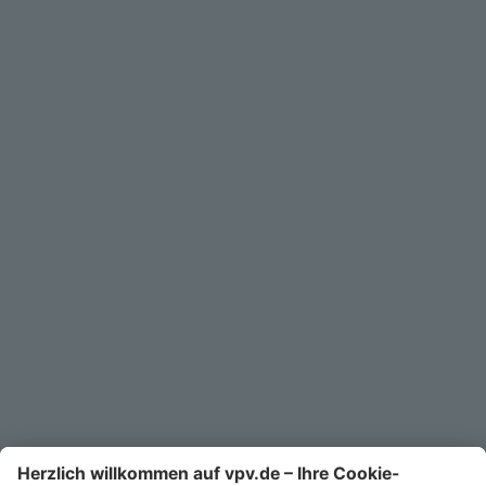
Geschäftskunden
Service
Unternehmen
Kontakt
Service-Telefon
0711/1391-6000
Mo-Fr 8-18 Uhr
Kontaktformular