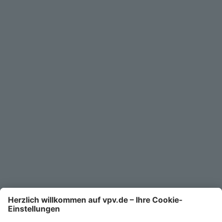
Geschäftskunden
Service
Unternehmen
Kontakt
Service-Telefon
0711/1391-6000
Mo-Fr 8-18 Uhr
Kontaktformular
Ihr persönlicher Berater vor Ort