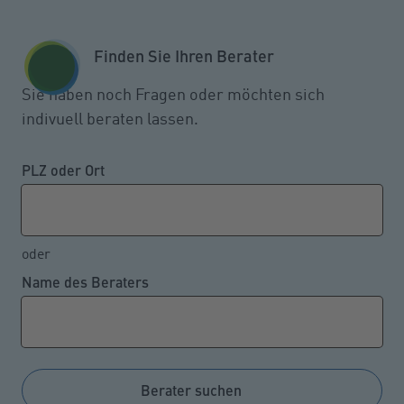
Zum Seiteninhalt springen
GESCHÄFTSKUNDEN
KUNDENPORTAL
Finden Sie Ihren Berater
MENÜ
Sie haben noch Fragen oder möchten sich
indivuell beraten lassen.
Bei manchen Automodellen
wird die Kfz-Versicherung
PLZ oder Ort
günstiger
oder
Name des Beraters
30.09.2024
Nach Angaben des Gesamtverbandes der Deutschen
Versicherungswirtschaft e.V. (GDV) ändert sich bei
der Mehrheit der bestehenden Kfz-Verträge in 2025
Berater suchen
nur wenig aufgrund der vor Kurzem aktualisierten