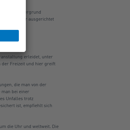
eblichen
kter im Vordergrund
en Mitarbeiter ausgerichtet
ranstaltung erleidet, unter
er Freizeit und hier greift
tungen, die man von der
 man bei einer
es Unfalles trotz
chert ist, empfiehlt sich
 um die Uhr und weltweit. Die