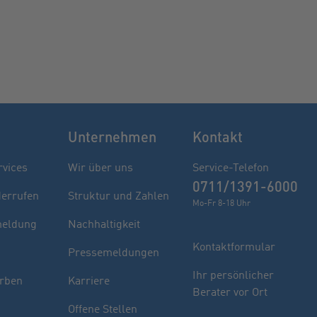
Unternehmen
Kontakt
rvices
Wir über uns
Service-Telefon
0711/1391-6000
derrufen
Struktur und Zahlen
Mo-Fr 8-18 Uhr
eldung
Nachhaltigkeit
Kontaktformular
Pressemeldungen
Finden Sie Ihren Berater
Ihr persönlicher
rben
Karriere
Berater vor Ort
Sie haben noch Fragen oder möchten sich
Offene Stellen