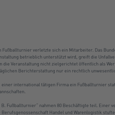
Fußballturnier verletzte sich ein Mitarbeiter. Das Bund
nstaltung betrieblich unterstützt wird, greift die Unfallv
ie Veranstaltung nicht zielgerichtet öffentlich als Wer
äglichen Berichterstattung nur ein rechtlich unwesentli
 einer international tätigen Firma ein Fußballturnier sta
annschaften.
 B. Fußballturnier“ nahmen 80 Beschäftigte teil. Einer v
e Berufsgenossenschaft Handel und Warenlogistik stufte d