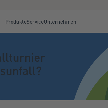
Produkte
Service
Unternehmen
lturnier
tsunfall?