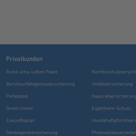
Privatkunden
Rund-ums-Leben Paket
Rechtsschutzversic
Berufsunfähigkeitsversicherung
Unfallversicherung
Parkdepot
Hausratversicherun
Green Invest
Eigenheim-Schutz
Zukunftsplan
Hundehaftpflichtver
Sterbegeldversicherung
Photovoltaikversich