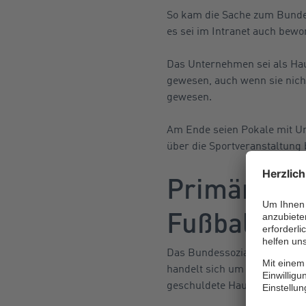
So kam die Sache zum Bundes
es sei im Intranet auch bew
Das Unternehmen sei als Hau
gewesen, auch wenn sie nicht
gewesen.
Am Ende seien Pokale mit U
über die Sportveranstaltung 
Primär Wet
Fußballinte
Das Bundessozialgericht (Ur
handelt sich um keinen Arbei
geschuldete Haupt- oder Nebe