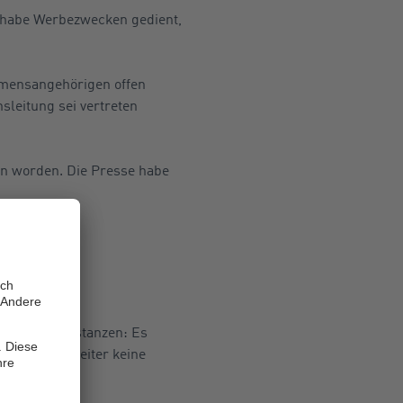
r habe Werbezwecken gedient,
hmensangehörigen offen
sleitung sei vertreten
n worden. Die Presse habe
f
wie die Vorinstanzen: Es
e der Mitarbeiter keine