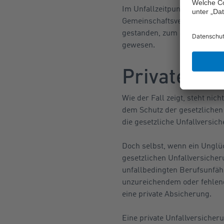
Im Unfallzeitpunkt sei er we
Gemeinschaftsveranstaltung
gestanden, zum anderen sei d
gewesen.
Private Ab
Wie der Fall zeigt, steht nic
dem Schutz der gesetzlichen 
die gesetzliche Unfallversich
Doch selbst, wenn ein Unglüc
gesetzlichen Unfallversiche
unfallbedingten Berufsunfähi
unzureichendem oder fehlend
eine private Absicherung.
Eine private Unfallversicheru