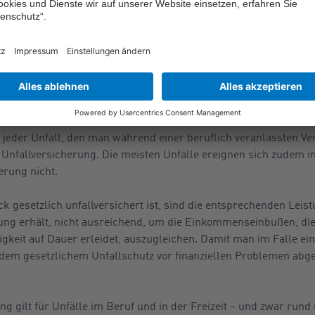
der unter dem Gesichtspunkt des Betriebssports noch der betri
 versichert gewesen. Denn zum einen habe der Wettkampfchara
ie Veranstaltung von vornherein nur auf die fußballinteressiert
sicherung wichtig
ht jeder Unfall, den man während einer beruflich veranlassten Ve
Unfallversicherung. Die meisten Unfälle ereignen sich zudem in d
erung nicht.
k gesetzlich unfallversichert ist, sind die entsprechenden Leis
rung erhält, nicht ausreichend, um die Einkommenseinbußen, die
gkeit auf Dauer erleidet, auszugleichen. Damit man im Falle ein
em gesetzlichem Unfallschutz vor finanziellen Problemen abgesi
ng gilt für Unfälle im Beruf und in der Freizeit – und zwar rund