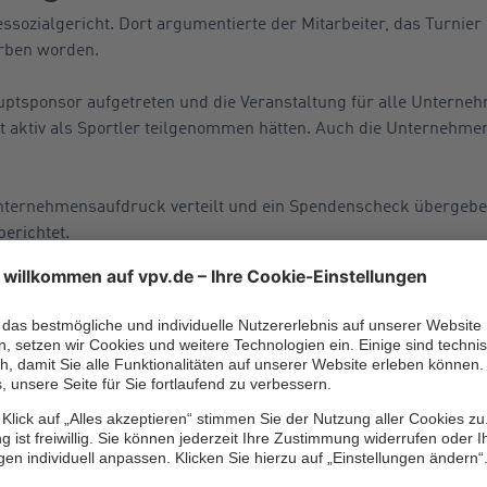
sozialgericht. Dort argumentierte der Mitarbeiter, das Turnie
orben worden.
ptsponsor aufgetreten und die Veranstaltung für alle Unterne
 aktiv als Sportler teilgenommen hätten. Auch die Unternehmen
nternehmensaufdruck verteilt und ein Spendenscheck übergebe
berichtet.
tkampfcharakter, nur au
ressierte ausgerichtet
teil vom 26. September 2024,
B 2 U 14/22 R
) sah die Sache aber 
tsunfall. Mit der Teilnahme am Turnier und am Fußballspiel hab
npflicht aus seinem Beschäftigungsverhältnis erfüllt.