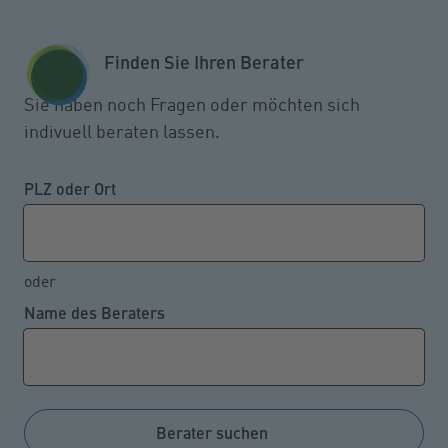
Zum Seiteninhalt springen
GESCHÄFTSKUNDEN
KUNDENPORTAL
Finden Sie Ihren Berater
MENÜ
Sie haben noch Fragen oder möchten sich
indivuell beraten lassen.
Berufsunfähigkeit:
Hauptursache psychische
PLZ oder Ort
Leiden
oder
Name des Beraters
02.09.2024
Fast jede zweite Berufsunfähigkeit wurde letztes Jahr
durch eine psychische Erkrankung verursacht. Damit
entfallen auf diese Leiden anteilig dreimal so viele
Berater suchen
Fälle wie auf die zweithäufigste Ursache für eine