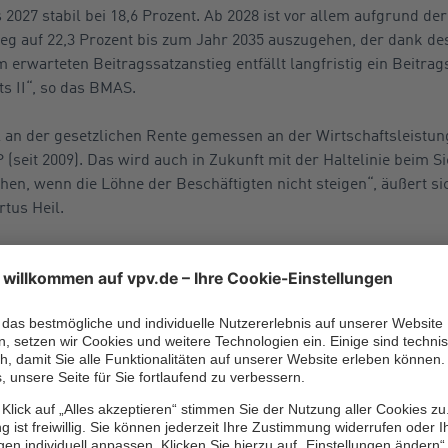
s 2027 stabil bei 18,6 Prozent. Ab 2028 ist vor allem aufgrund d
eg auf 22,3 Prozent bis zum Jahr 2035 auszugehen, der dank de
em erwarteten Beitragssatzanstieg entfällt langfristig ein Beitra
 II“, so das BMAS.
 an der gesetzlichen Rente gemessen an der Wirtschaftsleistung i
 (seit 2009). Das wird auch in Zukunft mit der Haltelinie beim 
öhen, wenn die Löhne der Beschäftigten nicht steigen“, äußert s
tus Heil.
ntenpaket II finden sich in den Webauftritten der
BMAS
und de
 bei der betrieblichen
orge sind geplant
eits im Vorfeld von einigen Experten kritisch gesehen und wir
 betrachtet. So sieht der
Gesamtverband der Deutschen Versich