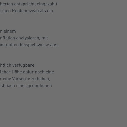
herten entspricht, eingezahlt
drigen Rentenniveau als ein
on einem
flation analysieren, mit
nkünften beispielsweise aus
chtlich verfügbare
lcher Höhe dafür noch eine
ür eine Vorsorge zu haben,
rst nach einer gründlichen