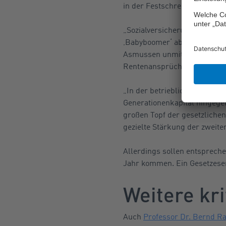
in der Festschreibung des Re
„Sozialversicherungsabgabe
‚Babyboomer‘ abzufangen, ko
Asmussen unmittelbar nach d
Rentenansprüche grundsätzlic
„In der betrieblichen oder 
Generationenkapital hingege
großen Topf der gesetzlichen
gezielte Stärkung der zweite
Allerdings sollen entsprech
Jahr kommen. Ein Gesetzesent
Weitere kr
Auch
Professor Dr. Bernd R