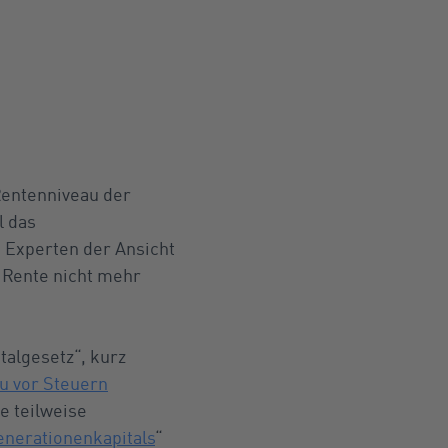
Rentenniveau der
l das
 Experten der Ansicht
 Rente nicht mehr
talgesetz“, kurz
u vor Steuern
ne teilweise
enerationenkapitals
“