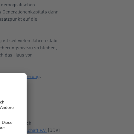
er demografischen
s Generationenkapitals dann
gssatzpunkt auf die
st seit vielen Jahren stabil
Sicherungsniveau so bleiben,
ich das Haus von
r
Bundesregierung
.
d nun auch nach
erungswirtschaft e.V.
(GDV)