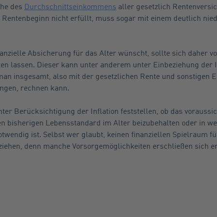
öhe des
Durchschnittseinkommens
aller gesetzlich Rentenversic
m Rentenbeginn nicht erfüllt, muss sogar mit einem deutlich nie
anzielle Absicherung für das Alter wünscht, sollte sich daher v
n lassen. Dieser kann unter anderem unter Einbeziehung der In
 insgesamt, also mit der gesetzlichen Rente und sonstigen Ei
ngen, rechnen kann.
ter Berücksichtigung der Inflation feststellen, ob das voraussi
 bisherigen Lebensstandard im Alter beizubehalten oder in we
twendig ist. Selbst wer glaubt, keinen finanziellen Spielraum f
 ziehen, denn manche Vorsorgemöglichkeiten erschließen sich e