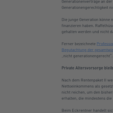
Generationenverträge an de
Generationengerechtigkeit ni
Die junge Generation könne n
finanzieren haben. Raffelhüs
gehalten werden und nicht d
Ferner bezeichnete
Professor
Begutachtung der gesamtwir
„nicht generationengerecht“.
Private Altersvorsorge blei
Nach dem Rentenpaket II werd
Nettoeinkommens als gesetzl
nicht reichen, um den bishe
erhalten, die mindestens die
Beim Eckrentner handelt sich