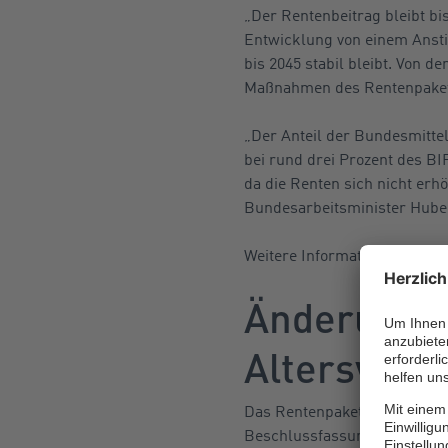
„Der Rentenbeitrag bleibt bi
Entwicklung von einem Ansti
bis 2045 stabil bleibt. Von d
Maßnahmen des Rentenpakets
„Der Anteil der Bundesmittel
bei rund drei Prozent des BIP
da die Renten sich nicht erh
Bundesarbeitsminister Huber
Weitere Informationen zum Re
Änderungen
Altersvors
Das Rentenpaket II wurde ber
Beschlussfassung mit Skepsis