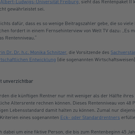
r
Albert-Ludwigs-Universität Freiburg
, sieht das Rentenpaket II 
cht gewährleistet sei.
ichts dafür, dass es so wenige Beitragszahler gebe, die so vie
chen fordert in einem Fernsehinterview von Welt TV dazu: „Es m
as Rentenniveau.“
in Dr. Dr. h.c. Monika Schnitzer
, die Vorsitzende des
Sachverstä
tschaftlichen Entwicklung
(die sogenannten Wirtschaftsweisen),
bt unverzichtbar
en die künftigen Rentner nur mit weniger als der Hälfte ihres
iche Altersrente rechnen können. Dieses Rentenniveau von 48 P
rigen Lebensstandard damit halten zu können. Zumal nur diejen
 Kriterien eines sogenannten
Eck- oder Standardrentners
erfülle
 dabei um eine fiktive Person, die bis zum Rentenbeginn 45 Jah