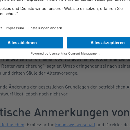
ntenniveaus und der Fixierung auf 48 Prozent eine Belastung fü
n und Steuern werden dadurch in den kommenden Jahren steigen
mmt das Generationenkapital zu spät“, äußerte sich GDV-Haupt
er Kabinettsentscheidung. Zwar sei die stärkere Kapitaldeckun
h sinnvoll. Ob das Generationenkapital dazu geeignet sei, müss
privaten Altersvorsorge erwerben die Menschen individuelle Ans
n handelt es sich um einen überschaubaren schuldenfinanziert
 Rentenversicherung“, sagt er. Umso dringender sei nach seiner
n und dritten Säule der Altersvorsorge.
ende Änderung der gesetzlichen Grundlagen der betrieblichen A
wurf liegt jedoch noch nicht vor.
itische Anmerkungen von
affelhüschen
, Professor für
Finanzwissenschaft
und Direktor de