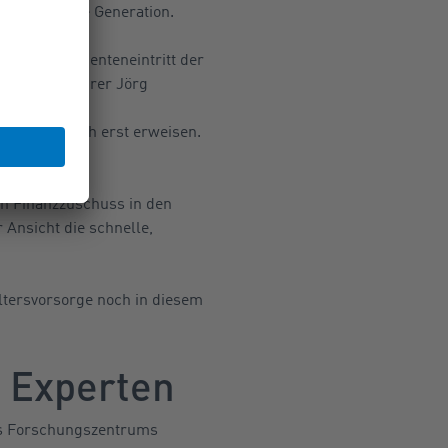
r die jüngere Generation.
. Um den Renteneintritt der
geschäftsführer Jörg
g künftiger
e sich jedoch erst erweisen.
prüche. Beim
en Finanzzuschuss in den
 Ansicht die schnelle,
ltersvorsorge noch in diesem
 Experten
s Forschungszentrums