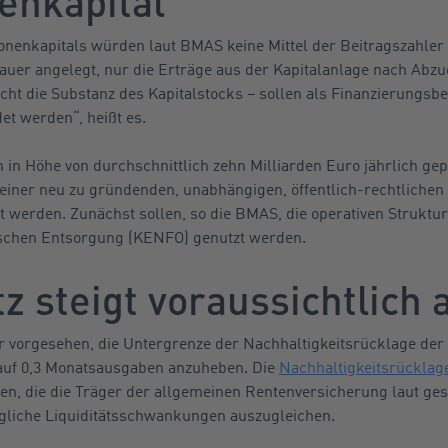
enkapital
nenkapitals würden laut BMAS keine Mittel der Beitragszahler 
Dauer angelegt, nur die Erträge aus der Kapitalanlage nach Abzu
ht die Substanz des Kapitalstocks – sollen als Finanzierungsbei
t werden“, heißt es.
in Höhe von durchschnittlich zehn Milliarden Euro jährlich gep
 einer neu zu gründenden, unabhängigen, öffentlich-rechtlichen 
t werden. Zunächst sollen, so die BMAS, die operativen Struktu
ischen Entsorgung (KENFO) genutzt werden.
z steigt voraussichtlich 
r vorgesehen, die Untergrenze der Nachhaltigkeitsrücklage der
auf 0,3 Monatsausgaben anzuheben. Die
Nachhaltigkeitsrücklag
en, die die Träger der allgemeinen Rentenversicherung laut ge
gliche Liquiditätsschwankungen auszugleichen.